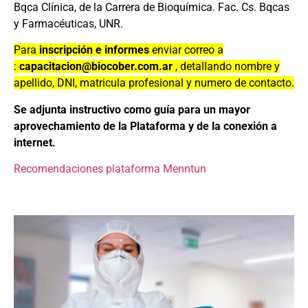
Bqca Clínica, de la Carrera de Bioquímica. Fac. Cs. Bqcas
y Farmacéuticas, UNR.
Para
inscripción e informes
enviar correo a
:
capacitacion@biocober.com.ar
, detallando nombre y
apellido, DNI, matricula profesional y numero de contacto.
Se adjunta instructivo como guía para un mayor
aprovechamiento de la Plataforma y de la conexión a
internet.
Recomendaciones plataforma Menntun