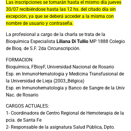
Las inscripciones se tomarán hasta el mismo día jueves
30/07 recibiéndose hasta las 12 hs. del citado día sin
excepción, ya que se deberá acceder a la misma con
nombre de usuario y contraseña.
La profesional a cargo de la charla se trata de la
Bioquímica Especialista
Liliana Di Tullio
MP 1888 Colegio
de Bioq. de S.F. 2da Circunscripción.
FORMACION:
Bioquímica, FBioyF, Universidad Nacional de Rosario
Esp. en InmunoHematologia y Medicina Transfusional de
la Universidad de Lieja (2003_Bélgica)
Esp. en Inmunohematologia y Banco de Sangre de la Univ
Nac. de Rosario
CARGOS ACTUALES:
1- Coordinadora de Centro Regional de Hemoterapia de la
pcia. de Santa Fe
2- Responsable de la asignatura Salud Pública, Dpto.