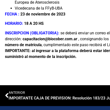
Europea de Aterosclerosis
Vicedecana de la FFyB-UBA
FECHA :
23 de noviembre de 2023
HORARIO:
18 A 20 HS
INSCRIPCION (OBLIGATORIA):
se deberá enviar un correo el
dirección:
capacitacion@biocober.com.ar
, consignando los 
número de matrícula
, cumplimentado este paso recibirá el L
IMPORTANTE
: al ingresar a la plataforma deberá estar i
suministró al momento de la inscripción.
ANTERIOR
IMPORTANTE CAJA DE PREVISION: Resolución 183/23 Jub