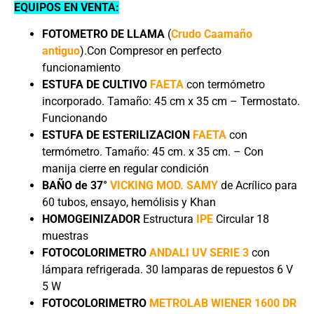
EQUIPOS EN VENTA:
FOTOMETRO DE LLAMA
(
Crudo Caamaño
antiguo
).Con Compresor en perfecto
funcionamiento
ESTUFA DE CULTIVO
FAETA
con termómetro
incorporado. Tamaño: 45 cm x 35 cm – Termostato.
Funcionando
ESTUFA DE ESTERILIZACION
FAETA
con
termómetro. Tamaño: 45 cm. x 35 cm. – Con
manija cierre en regular condición
BAÑO de 37°
VICKING MOD. SAMY
de Acrílico para
60 tubos, ensayo, hemólisis y Khan
HOMOGEINIZADOR
Estructura
IPE
Circular 18
muestras
FOTOCOLORIMETRO
ANDALI UV SERIE 3
con
lámpara refrigerada. 30 lamparas de repuestos 6 V
5 W
FOTOCOLORIMETRO
METROLAB WIENER 1600 DR