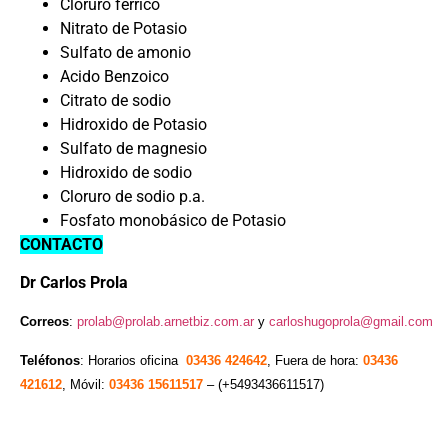
Cloruro ferrico
Nitrato de Potasio
Sulfato de amonio
Acido Benzoico
Citrato de sodio
Hidroxido de Potasio
Sulfato de magnesio
Hidroxido de sodio
Cloruro de sodio p.a.
Fosfato monobásico de Potasio
CONTACTO
Dr Carlos Prola
Correos
:
prolab@prolab.arnetbiz.com.ar
y
carloshugoprola@gmail.com
Teléfonos
: Horarios oficina
03436 424642
, Fuera de hora:
03436
421612
, Móvil:
03436 15611517
– (+5493436611517)